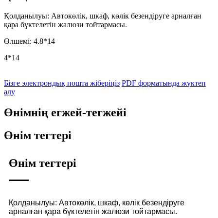
Қолданылуы: Автокөлік, шкаф, көлік безендіруге арналған
қара бүктелетін жалюзи тойтармасы.
Өлшемі: 4.8*14
4*14
Бізге электрондық пошта жіберіңіз
PDF форматында жүктеп
алу
Өнімнің егжей-тегжейі
Өнім тегтері
Өнім тегтері
Қолданылуы: Автокөлік, шкаф, көлік безендіруге
арналған қара бүктелетін жалюзи тойтармасы.