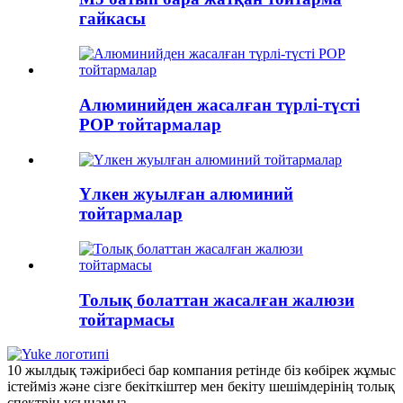
гайкасы
Алюминийден жасалған түрлі-түсті
POP тойтармалар
Үлкен жуылған алюминий
тойтармалар
Толық болаттан жасалған жалюзи
тойтармасы
10 жылдық тәжірибесі бар компания ретінде біз көбірек жұмыс
істейміз және сізге бекіткіштер мен бекіту шешімдерінің толық
спектрін ұсынамыз.