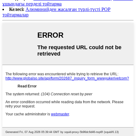
ұшындағы перделі тойтарма
Келесі:
Алюминийден жасалған түрлі-түсті POP
тойтармалар