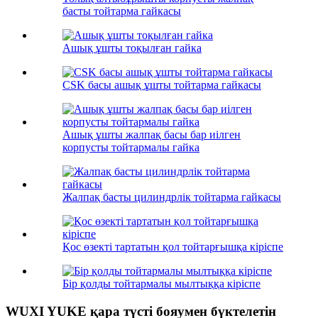
басты тойтарма гайкасы
Ашық ұшты тоқылған гайка
CSK басы ашық ұшты тойтарма гайкасы
Ашық ұшты жалпақ басы бар иілген
корпусты тойтармалы гайка
Жалпақ басты цилиндрлік тойтарма гайкасы
Қос өзекті тартатын қол тойтарғышқа кіріспе
Бір қолды тойтармалы мылтыққа кіріспе
WUXI YUKE қара түсті бояумен бүктелетін