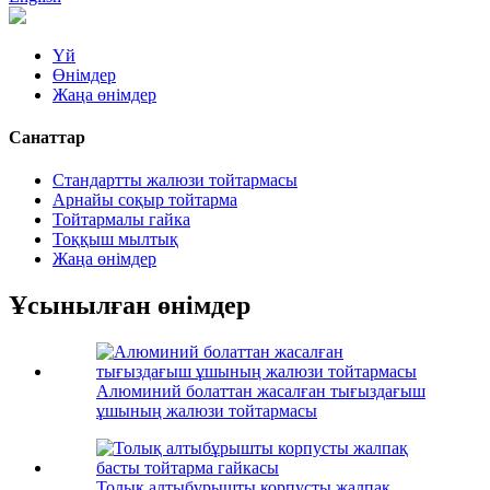
Үй
Өнімдер
Жаңа өнімдер
Санаттар
Стандартты жалюзи тойтармасы
Арнайы соқыр тойтарма
Тойтармалы гайка
Тоққыш мылтық
Жаңа өнімдер
Ұсынылған өнімдер
Алюминий болаттан жасалған тығыздағыш
ұшының жалюзи тойтармасы
Толық алтыбұрышты корпусты жалпақ