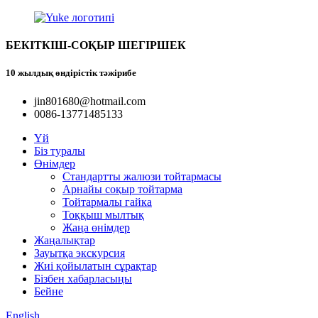
БЕКІТКІШ-СОҚЫР ШЕГІРШЕК
10 жылдық өндірістік тәжірибе
jin801680@hotmail.com
0086-13771485133
Үй
Біз туралы
Өнімдер
Стандартты жалюзи тойтармасы
Арнайы соқыр тойтарма
Тойтармалы гайка
Тоққыш мылтық
Жаңа өнімдер
Жаңалықтар
Зауытқа экскурсия
Жиі қойылатын сұрақтар
Бізбен хабарласыңы
Бейне
English