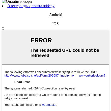
Электрондық пошта жіберу
Android
IOS
x