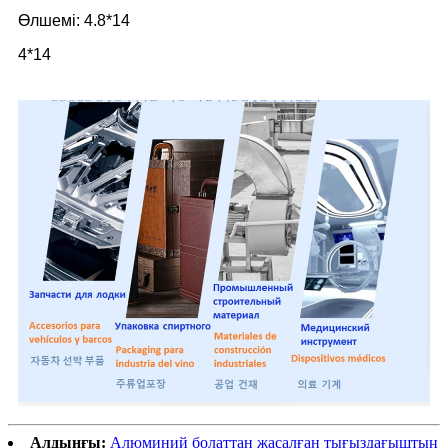
Өлшемі: 4.8*14
4*14
Алдыңғы:
Алюминий болаттан жасалған тығыздағыштың