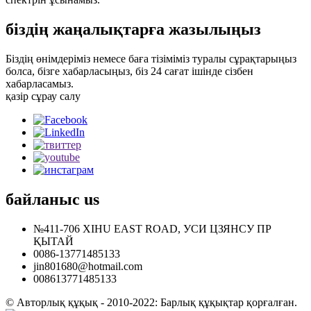
біздің жаңалықтарға жазылыңыз
Біздің өнімдеріміз немесе баға тізіміміз туралы сұрақтарыңыз
болса, бізге хабарласыңыз, біз 24 сағат ішінде сізбен
хабарласамыз.
қазір сұрау салу
байланыс
us
№411-706 XIHU EAST ROAD, УСИ ЦЗЯНСУ ПР
ҚЫТАЙ
0086-13771485133
jin801680@hotmail.com
008613771485133
© Авторлық құқық - 2010-2022: Барлық құқықтар қорғалған.