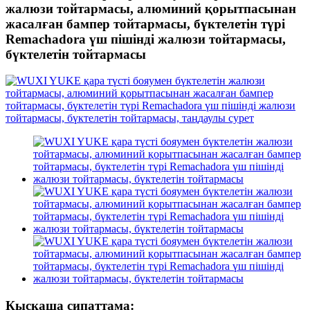
жалюзи тойтармасы, алюминий қорытпасынан
жасалған бампер тойтармасы, бүктелетін түрі
Remachadora үш пішінді жалюзи тойтармасы,
бүктелетін тойтармасы
Қысқаша сипаттама: