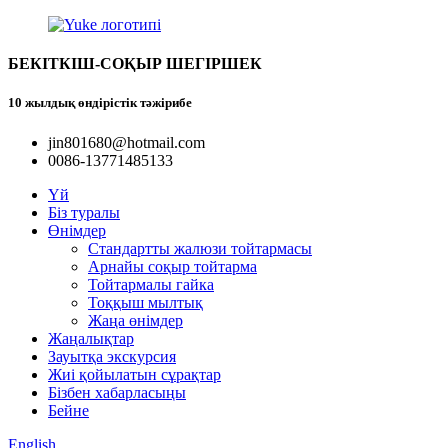
БЕКІТКІШ-СОҚЫР ШЕГІРШЕК
10 жылдық өндірістік тәжірибе
jin801680@hotmail.com
0086-13771485133
Үй
Біз туралы
Өнімдер
Стандартты жалюзи тойтармасы
Арнайы соқыр тойтарма
Тойтармалы гайка
Тоққыш мылтық
Жаңа өнімдер
Жаңалықтар
Зауытқа экскурсия
Жиі қойылатын сұрақтар
Бізбен хабарласыңы
Бейне
English