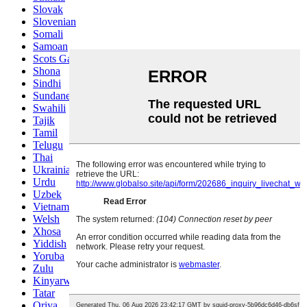
Slovak
Slovenian
Somali
Samoan
Scots Gaelic
Shona
Sindhi
Sundanese
Swahili
Tajik
Tamil
Telugu
Thai
Ukrainian
Urdu
Uzbek
Vietnamese
Welsh
Xhosa
Yiddish
Yoruba
Zulu
Kinyarwanda
Tatar
Oriya