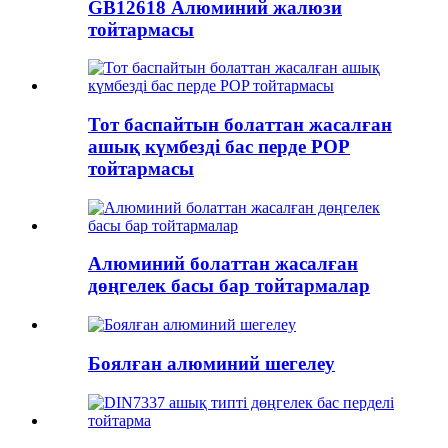
GB12618 Алюминий жалюзи
тойтармасы
Тот баспайтын болаттан жасалған
ашық күмбезді бас перде POP
тойтармасы
Алюминий болаттан жасалған
дөңгелек басы бар тойтармалар
Боялған алюминий шегелеу