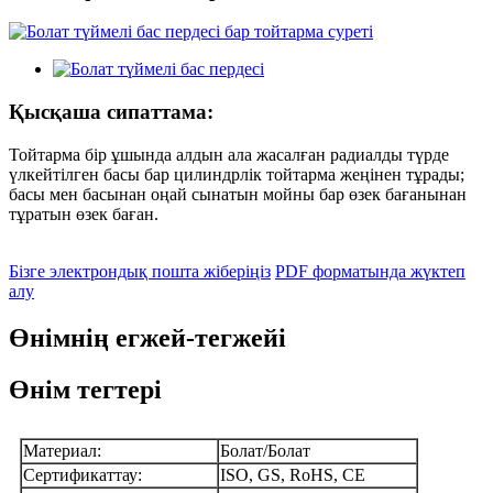
Қысқаша сипаттама:
Тойтарма бір ұшында алдын ала жасалған радиалды түрде
үлкейтілген басы бар цилиндрлік тойтарма жеңінен тұрады;
басы мен басынан оңай сынатын мойны бар өзек бағанынан
тұратын өзек баған.
Бізге электрондық пошта жіберіңіз
PDF форматында жүктеп
алу
Өнімнің егжей-тегжейі
Өнім тегтері
Материал:
Болат/Болат
Сертификаттау:
ISO, GS, RoHS, CE