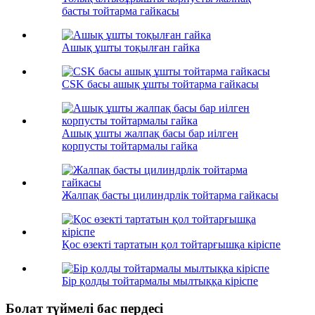
басты тойтарма гайкасы
Ашық ұшты тоқылған гайка
CSK басы ашық ұшты тойтарма гайкасы
Ашық ұшты жалпақ басы бар иілген
корпусты тойтармалы гайка
Жалпақ басты цилиндрлік тойтарма гайкасы
Қос өзекті тартатын қол тойтарғышқа кіріспе
Бір қолды тойтармалы мылтыққа кіріспе
Болат түймелі бас пердесі