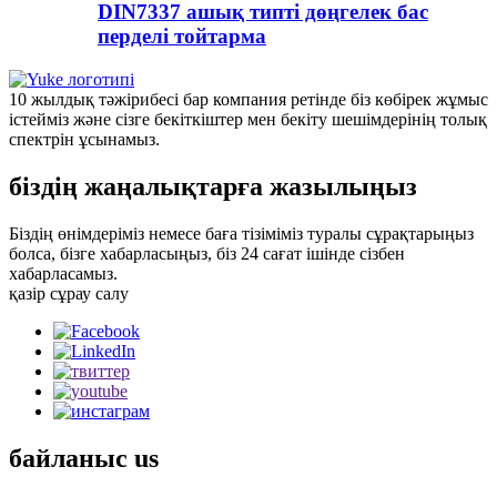
DIN7337 ашық типті дөңгелек бас
перделі тойтарма
10 жылдық тәжірибесі бар компания ретінде біз көбірек жұмыс
істейміз және сізге бекіткіштер мен бекіту шешімдерінің толық
спектрін ұсынамыз.
біздің жаңалықтарға жазылыңыз
Біздің өнімдеріміз немесе баға тізіміміз туралы сұрақтарыңыз
болса, бізге хабарласыңыз, біз 24 сағат ішінде сізбен
хабарласамыз.
қазір сұрау салу
байланыс
us