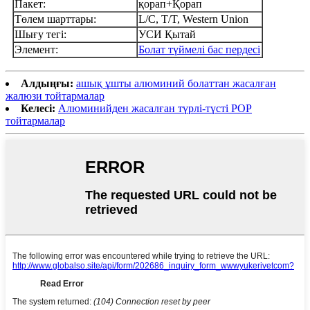
Пакет:
қорап+Қорап
Төлем шарттары:
L/C, T/T, Western Union
Шығу тегі:
УСИ Қытай
Элемент:
Болат түймелі бас пердесі
Алдыңғы:
ашық ұшты алюминий болаттан жасалған
жалюзи тойтармалар
Келесі:
Алюминийден жасалған түрлі-түсті POP
тойтармалар