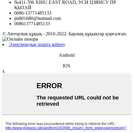
№411-706 XIHU EAST ROAD, УСИ ЦЗЯНСУ ПР
ҚЫТАЙ
0086-13771485133
jin801680@hotmail.com
008613771485133
© Авторлық құқық - 2010-2022: Барлық құқықтар қорғалған.
Электрондық пошта жіберу
Android
IOS
x