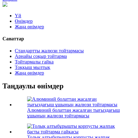
Үй
Өнімдер
Жаңа өнімдер
Санаттар
Стандартты жалюзи тойтармасы
Арнайы соқыр тойтарма
Тойтармалы гайка
Тоққыш мылтық
Жаңа өнімдер
Таңдаулы өнімдер
Алюминий болаттан жасалған тығыздағыш
ұшының жалюзи тойтармасы
Толық алтыбұрышты корпусты жалпақ