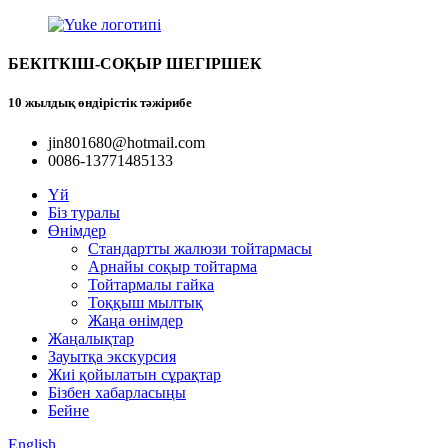
БЕКІТКІШ-СОҚЫР ШЕГІРШЕК
10 жылдық өндірістік тәжірибе
jin801680@hotmail.com
0086-13771485133
Үй
Біз туралы
Өнімдер
Стандартты жалюзи тойтармасы
Арнайы соқыр тойтарма
Тойтармалы гайка
Тоққыш мылтық
Жаңа өнімдер
Жаңалықтар
Зауытқа экскурсия
Жиі қойылатын сұрақтар
Бізбен хабарласыңы
Бейне
English