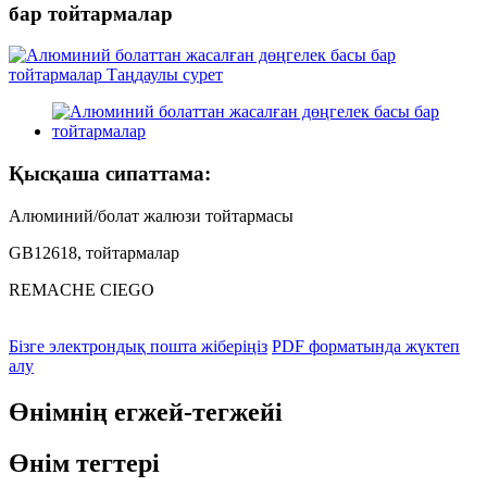
бар тойтармалар
Қысқаша сипаттама:
Алюминий/болат жалюзи тойтармасы
GB12618, тойтармалар
REMACHE CIEGO
Бізге электрондық пошта жіберіңіз
PDF форматында жүктеп
алу
Өнімнің егжей-тегжейі
Өнім тегтері