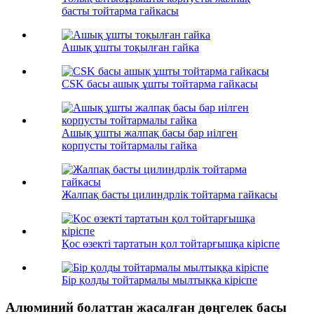
басты тойтарма гайкасы
Ашық ұшты тоқылған гайка
CSK басы ашық ұшты тойтарма гайкасы
Ашық ұшты жалпақ басы бар иілген
корпусты тойтармалы гайка
Жалпақ басты цилиндрлік тойтарма гайкасы
Қос өзекті тартатын қол тойтарғышқа кіріспе
Бір қолды тойтармалы мылтыққа кіріспе
Алюминий болаттан жасалған дөңгелек басы