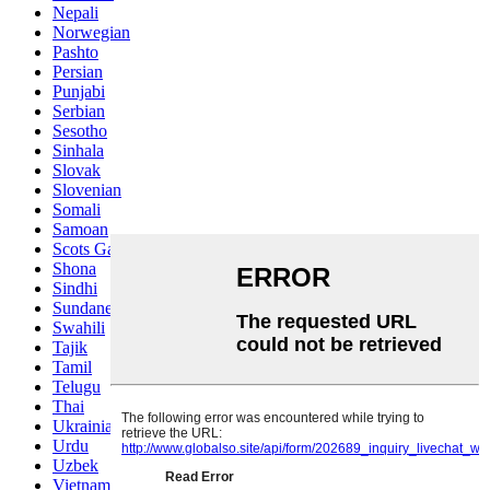
Nepali
Norwegian
Pashto
Persian
Punjabi
Serbian
Sesotho
Sinhala
Slovak
Slovenian
Somali
Samoan
Scots Gaelic
Shona
Sindhi
Sundanese
Swahili
Tajik
Tamil
Telugu
Thai
Ukrainian
Urdu
Uzbek
Vietnamese