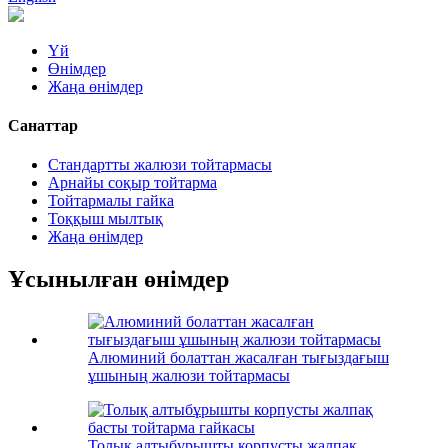
Үй
Өнімдер
Жаңа өнімдер
Санаттар
Стандартты жалюзи тойтармасы
Арнайы соқыр тойтарма
Тойтармалы гайка
Тоққыш мылтық
Жаңа өнімдер
Ұсынылған өнімдер
Алюминий болаттан жасалған тығыздағыш
ұшының жалюзи тойтармасы
Толық алтыбұрышты корпусты жалпақ