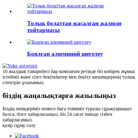
Толық болаттан жасалған жалюзи
тойтармасы
Боялған алюминий шегелеу
10 жылдық тәжірибесі бар компания ретінде біз көбірек жұмыс
істейміз және сізге бекіткіштер мен бекіту шешімдерінің толық
спектрін ұсынамыз.
біздің жаңалықтарға жазылыңыз
Біздің өнімдеріміз немесе баға тізіміміз туралы сұрақтарыңыз
болса, бізге хабарласыңыз, біз 24 сағат ішінде сізбен
хабарласамыз.
қазір сұрау салу