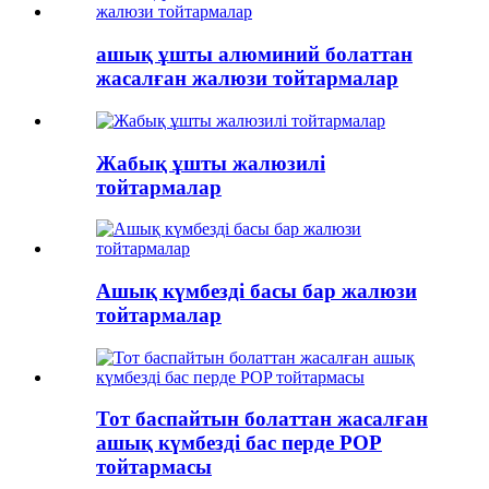
ашық ұшты алюминий болаттан
жасалған жалюзи тойтармалар
Жабық ұшты жалюзилі
тойтармалар
Ашық күмбезді басы бар жалюзи
тойтармалар
Тот баспайтын болаттан жасалған
ашық күмбезді бас перде POP
тойтармасы