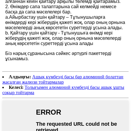
алғаннан кейін қайтару арқылы төлемді қайтарамыз.
2. Өнімдер сапа талаптарына сай келмейді немесе
басқа да сапа мәселелері бар.
a.Айырбастау үшін қайтару – Тұтынушыларға
өнімдерді кері жіберудің қажеті жоқ, олар оның орнына
мәселелерді анық көрсететін суреттерді ұсына алады.
b. Қайтару үшін қайтару - Тұтынушыға өнімді кері
жіберудің қажеті жоқ, олар оның орнына мәселелерді
анық көрсететін суреттерді ұсына алады
Біз нарық сұранысына сәйкес әртүрлі пакеттерді
ұсынамыз.
Алдыңғы:
Ашық күмбезді басы бар алюминий болаттан
жасалған жалюзи тойтармалар
Келесі:
Толығымен алюминий күмбезді басы ашық ұшты
соқыр тойтарма