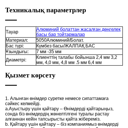
Техникалық параметрлер
Алюминий болаттан жасалған дөңгелек
Тауар
басы бар тойтармалар
Материал:
5050Алюминий/Болат.
Бас түрі:
Күмбез басы/ЖАЛПАҚ БАС
Ұзындығы:
7 мм -35 мм
Клиенттің талабы бойынша 2,4 мм 3,2
Диаметрі:
мм, 4,0 мм, 4,8 мм .5 мм 6,4 мм
Қызмет көрсету
1. Алынған өнімдер суретке немесе сипаттамаға
сәйкес келмейді.
a.Ауыстыру үшін қайтару – Өнімдерді қайтарыңыз,
сонда біз өнімдердің жөнелтілгені туралы растау
алғаннан кейін тапсырысты қайта жібереміз.
b. Қайтару үшін қайтару – біз компаниямыз өнімдерді