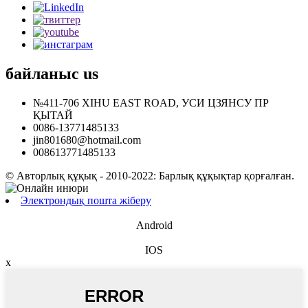
байланыс
us
№411-706 XIHU EAST ROAD, УСИ ЦЗЯНСУ ПР
ҚЫТАЙ
0086-13771485133
jin801680@hotmail.com
008613771485133
© Авторлық құқық - 2010-2022: Барлық құқықтар қорғалған.
Электрондық пошта жіберу
Android
IOS
x