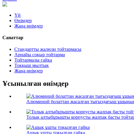
Үй
Өнімдер
Жаңа өнімдер
Санаттар
Стандартты жалюзи тойтармасы
Арнайы соқыр тойтарма
Тойтармалы гайка
Тоққыш мылтық
Жаңа өнімдер
Ұсынылған өнімдер
Алюминий болаттан жасалған тығыздағыш ұшының
Толық алтыбұрышты корпусты жалпақ басты тойта
Ашық ұшты тоқылған гайка