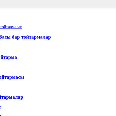
басы бар тойтармалар
ойтарма
тойтармасы
йтармалар