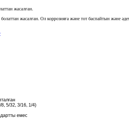
латтан жасалған.
олаттан жасалған. Ол коррозияға және тот баспайтын және әдем
у
талған
8, 5/32, 3/16, 1/4)
ндартты емес