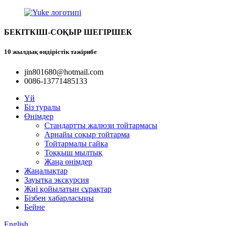
БЕКІТКІШ-СОҚЫР ШЕГІРШЕК
10 жылдық өндірістік тәжірибе
jin801680@hotmail.com
0086-13771485133
Үй
Біз туралы
Өнімдер
Стандартты жалюзи тойтармасы
Арнайы соқыр тойтарма
Тойтармалы гайка
Тоққыш мылтық
Жаңа өнімдер
Жаңалықтар
Зауытқа экскурсия
Жиі қойылатын сұрақтар
Бізбен хабарласыңы
Бейне
English