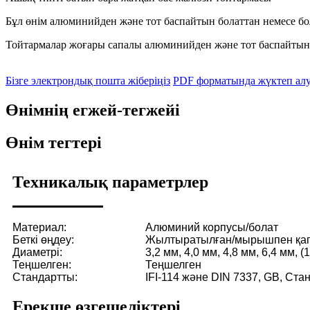
Бұл өнім алюминийден және тот баспайтын болаттан немесе бо
Тойтармалар жоғары сапалы алюминийден және тот баспайтын б
Бізге электрондық пошта жіберіңіз
PDF форматында жүктеп ал
Өнімнің егжей-тегжейі
Өнім тегтері
Техникалық параметрлер
Материал:
Алюминий корпусы/болат
Беткі өңдеу:
Жылтыратылған/мырышпен қап
Диаметрі:
3,2 мм, 4,0 мм, 4,8 мм, 6,4 мм, (1/
Теңшелген:
Теңшелген
Стандартты:
IFI-114 және DIN 7337, GB, Ста
Ерекше өзгешеліктері