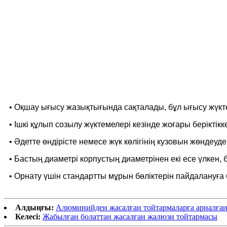
• Оқшау ығысу жазықтығында сақталады, бұл ығысу жүкте
• Ішкі құлып созылу жүктемелері кезінде жоғары беріктік
• Әдетте өндірісте немесе жүк көлігінің кузовын жөндеу
• Бастың диаметрі корпустың диаметрінен екі есе үлкен, б
• Орнату үшін стандартты мұрын бөліктерін пайдалануға
Алдыңғы:
Алюминийден жасалған тойтармаларға арналған
Келесі:
Жабылған болаттан жасалған жалюзи тойтармасы