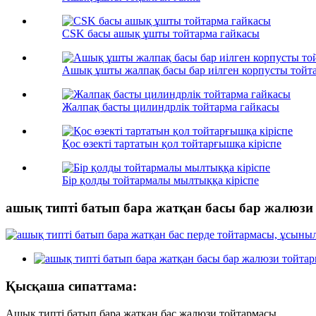
CSK басы ашық ұшты тойтарма гайкасы
Ашық ұшты жалпақ басы бар иілген корпусты тойт
Жалпақ басты цилиндрлік тойтарма гайкасы
Қос өзекті тартатын қол тойтарғышқа кіріспе
Бір қолды тойтармалы мылтыққа кіріспе
ашық типті батып бара жатқан басы бар жалюзи
Қысқаша сипаттама:
Ашық типті батып бара жатқан бас жалюзи тойтармасы