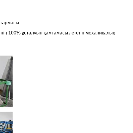
йтармасы.
енің 100% ұсталуын қамтамасыз ететін механикалық