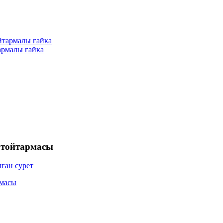
армалы гайка
 тойтармасы