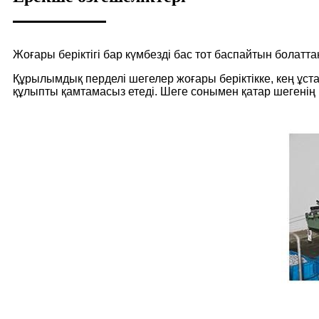
Жоғары беріктігі бар күмбезді бас тот баспайтын болат
Құрылымдық перделі шегелер жоғары беріктікке, кең ұст
құлыпты қамтамасыз етеді. Шеге сонымен қатар шегенің 