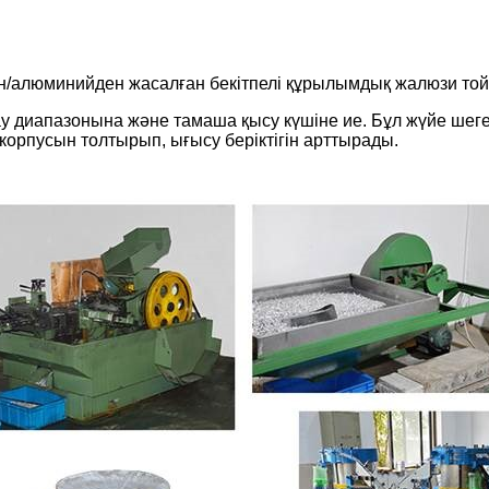
тан/алюминийден жасалған бекітпелі құрылымдық жалюзи то
ау диапазонына және тамаша қысу күшіне ие. Бұл жүйе шег
корпусын толтырып, ығысу беріктігін арттырады.