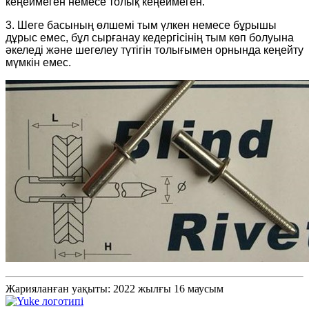
кеңеймеген немесе толық кеңеймеген.
3. Шеге басының өлшемі тым үлкен немесе бұрышы
дұрыс емес, бұл сырғанау кедергісінің тым көп болуына
әкеледі және шегелеу түтігін толығымен орнында кеңейту
мүмкін емес.
Жарияланған уақыты: 2022 жылғы 16 маусым