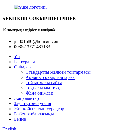
БЕКІТКІШ-СОҚЫР ШЕГІРШЕК
10 жылдық өндірістік тәжірибе
jin801680@hotmail.com
0086-13771485133
Үй
Біз туралы
Өнімдер
Стандартты жалюзи тойтармасы
Арнайы соқыр тойтарма
Тойтармалы гайка
Тоқпалы мылтық
Жаңа өнімдер
Жаңалықтар
Зауытқа экскурсия
Жиі қойылатын сұрақтар
Бізбен хабарласыңы
Бейне
English