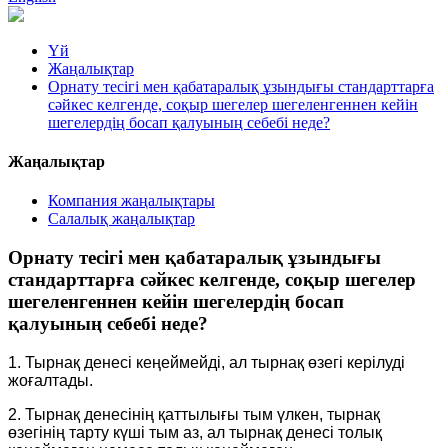
Үй
Жаңалықтар
Орнату тесігі мен қабатаралық ұзындығы стандарттарға
сәйкес келгенде, соқыр шегелер шегеленгеннен кейін
шегелердің босап қалуының себебі неде?
Жаңалықтар
Компания жаңалықтары
Салалық жаңалықтар
Орнату тесігі мен қабатаралық ұзындығы
стандарттарға сәйкес келгенде, соқыр шегелер
шегеленгеннен кейін шегелердің босап
қалуының себебі неде?
1. Тырнақ денесі кеңеймейді, ал тырнақ өзегі керілуді
жоғалтады.
2. Тырнақ денесінің қаттылығы тым үлкен, тырнақ
өзегінің тарту күші тым аз, ал тырнақ денесі толық