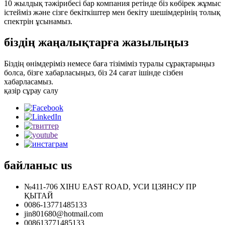
10 жылдық тәжірибесі бар компания ретінде біз көбірек жұмыс
істейміз және сізге бекіткіштер мен бекіту шешімдерінің толық
спектрін ұсынамыз.
біздің жаңалықтарға жазылыңыз
Біздің өнімдеріміз немесе баға тізіміміз туралы сұрақтарыңыз
болса, бізге хабарласыңыз, біз 24 сағат ішінде сізбен
хабарласамыз.
қазір сұрау салу
байланыс
us
№411-706 XIHU EAST ROAD, УСИ ЦЗЯНСУ ПР
ҚЫТАЙ
0086-13771485133
jin801680@hotmail.com
008613771485133