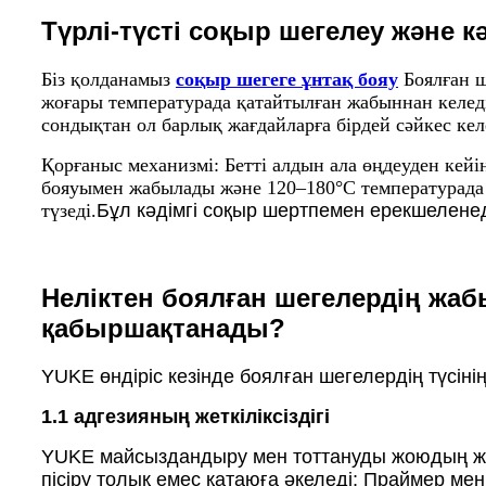
Түрлі-түсті соқыр шегелеу және к
Біз қолданамыз
соқыр шегеге ұнтақ бояу
Боялған ш
жоғары температурада қатайтылған жабыннан келеді
сондықтан ол барлық жағдайларға бірдей сәйкес кел
Қорғаныс механизмі: Бетті алдын ала өңдеуден кейі
бояуымен жабылады және 120–180°C температурада 
түзеді.
Бұл кәдімгі соқыр шертпемен ерекшеленеді
Неліктен боялған шегелердің жа
қабыршақтанады?
YUKE өндіріс кезінде боялған шегелердің түсінің
1.1 адгезияның жеткіліксіздігі
YUKE майсыздандыру мен тоттануды жоюдың жеткі
пісіру толық емес қатаюға әкеледі; Праймер ме