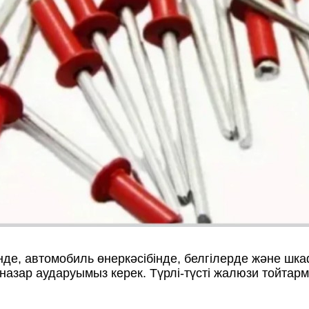
де, автомобиль өнеркәсібінде, белгілерде және шка
іне назар аударуымыз керек. Түрлі-түсті жалюзи тойт