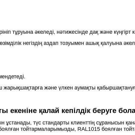
 көрініп тұруына әкеледі, нәтижесінде дақ және күңгірт
төзімділік негіздің аздап тозуымен ашық қалуына әкел
мендетеді.
 жарықшақтарға және үлкен аумақты қабыршақтануғ
ты екеніне қалай кепілдік беруге бо
 ұстанады, түс стандарты клиенттің сұранысын қан
020 боялған тойтармаларымызды, RAL1015 боялған той