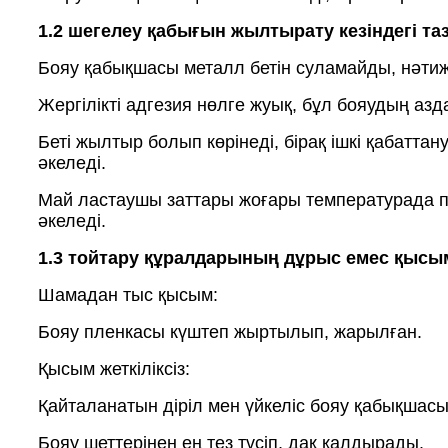
1.2 шегелеу қабығын жылтырату кезіндегі т
Бояу қабықшасы металл бетін суламайды, нәтиж
Жергілікті адгезия нөлге жуық, бұл бояудың а
Беті жылтыр болып көрінеді, бірақ ішкі қабатта
әкеледі.
Май ластаушы заттары жоғары температурада пі
әкеледі.
1.3 тойтару құралдарының дұрыс емес қыс
Шамадан тыс қысым:
Бояу пленкасы күштеп жыртылып, жарылған.
Қысым жеткіліксіз:
Қайталанатын діріл мен үйкеліс бояу қабықшас
Бояу шеттерінен ең тез түсіп, дақ қалдырады.