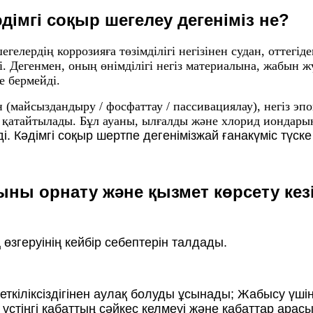
әдімгі соқыр шегелеу дегеніміз не?
егелердің коррозияға төзімділігі негізінен судан, оттег
. Дегенмен, оның өнімділігі негіз материалына, жабын 
е бермейді.
н (майсыздандыру / фосфаттау / пассивациялау), негіз э
қатайтылады. Бұл ауаны, ылғалды және хлорид иондары
. Кәдімгі соқыр шертпе дегеніміз
жай ғана
күміс түск
быны орнату және қызмет көрсету ке
 өзгеруінің кейбір себептерін талдады.
ліксіздігінен аулақ болуды ұсынады; Жабысу үшін б
н үстіңгі қабаттың сәйкес келмеуі және қабаттар ар