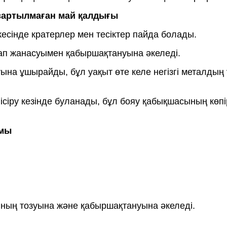
азартылмаған май қалдығы
есінде кратерлер мен тесіктер пайда болады.
здап жанасуымен қабыршақтануына әкеледі.
нуына ұшырайды, бұл уақыт өте келе негізгі металды
сіру кезінде буланады, бұл бояу қабықшасының көпі
ымы
ының тозуына және қабыршақтануына әкеледі.