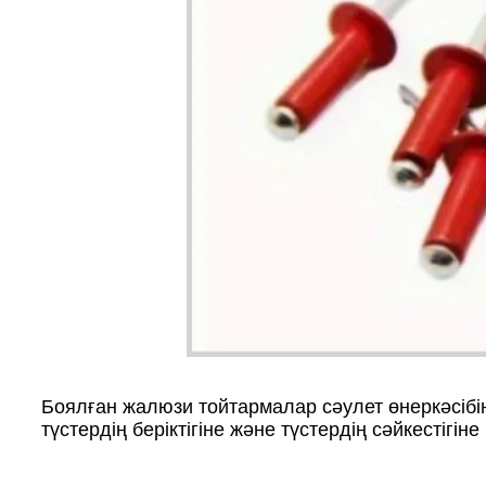
Боялған жалюзи тойтармалар сәулет өнеркәсібін
түстердің беріктігіне және түстердің сәйкестіг