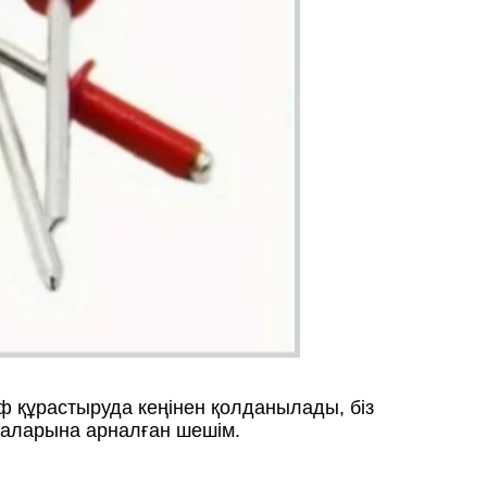
ф құрастыруда кеңінен қолданылады, біз
армаларына арналған шешім.