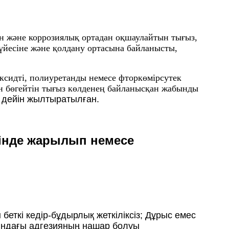
іден және коррозиялық ортадан оқшаулайтын тығыз,
жүйесіне және қолдану ортасына байланысты,
поксидті, полиуретанды немесе фторкөмірсутек
н бөгейтін тығыз көлденең байланысқан жабынды
е дейін жылтыратылған.
зінде жарылып немесе
еткі кедір-бұдырлық жеткіліксіз; Дұрыс емес
асындағы адгезияның нашар болуы