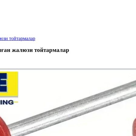
юзи тойтармалар
лған жалюзи тойтармалар