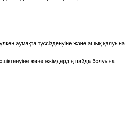
ң үлкен аумақта түссізденуіне және ашық қалуына
ршіктенуіне және әжімдердің пайда болуына