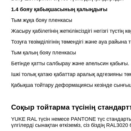
1.4 бояу қабықшасының қалыңдығы
Тым жұқа бояу пленкасы
Жасыру қабілетінің жеткіліксіздігі негізгі түстің
Тозуға төзімділігінің төмендігі және ауа райына 
Тым қалың бояу пленкасы
Бетінде қатты салбырау және апельсин қабығы.
Ішкі толық қатаю қабаттар аралық адгезияны тө
Қабықша тойтару деформациясы кезінде сынғыш
Соқыр тойтарма түсінің стандарт
YUKE RAL түсін немесе PANTONE түс стандартын
үлгілерді сынақтан өткіземіз, сіз біздің RAL3