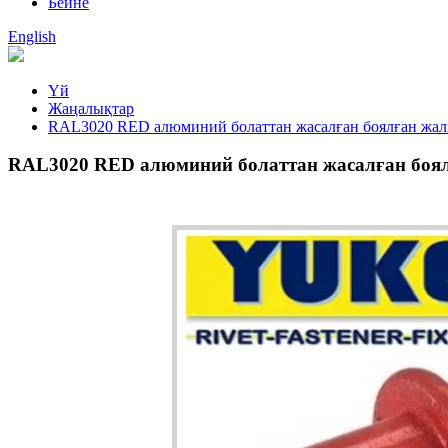
Бейне
English
Үй
Жаңалықтар
RAL3020 RED алюминий болаттан жасалған боялған жал
RAL3020 RED алюминий болаттан жасалған боя