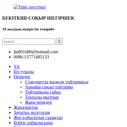
БЕКІТКІШ-СОҚЫР ШЕГІРШЕК
10 жылдық өндірістік тәжірибе
jin801680@hotmail.com
0086-13771485133
Үй
Біз туралы
Өнімдер
Стандартты жалюзи тойтармасы
Арнайы соқыр тойтарма
Тойтармалы гайка
Тоқпалы мылтық
Жаңа өнімдер
Жаңалықтар
Зауытқа экскурсия
Жиі қойылатын сұрақтар
Бізбен хабарласыңы