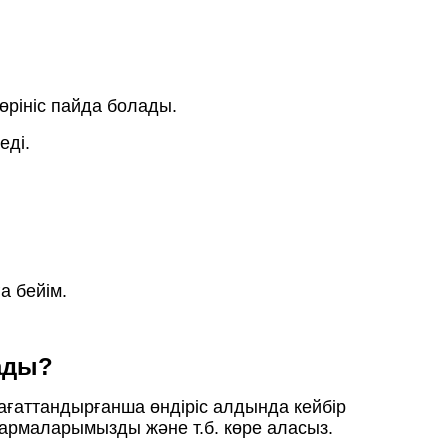
 көрініс пайда болады.
еді.
а бейім.
лады?
ағаттандырғанша өндіріс алдында кейбір
тармаларымызды және т.б. көре аласыз.