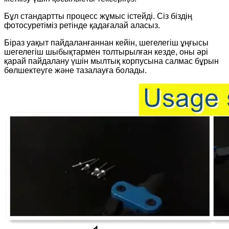
Бұл стандартты процесс жұмыс істейді. Сіз біздің
фотосуретіміз ретінде қадағалай аласыз.
Біраз уақыт пайдаланғаннан кейін, шегелегіш ұңғысы
шегелегіш шыбықтармен толтырылған кезде, оны әрі
қарай пайдалану үшін мылтық корпусына салмас бұрын
бөлшектеуге және тазалауға болады.