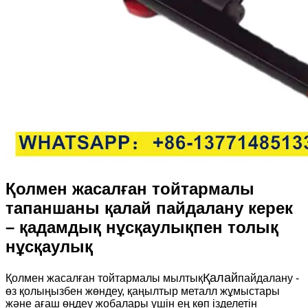
Қолмен жасалған тойтармалы
тапаншаны қалай пайдалану керек
– қадамдық нұсқаулықпен толық
нұсқаулық
Қалай
Қолмен жасалған тойтармалы мылтық
пайдалану -
өз қолыңызбен жөндеу, қаңылтыр металл жұмыстары
және ағаш өңдеу жобалары үшін ең көп ізделетін