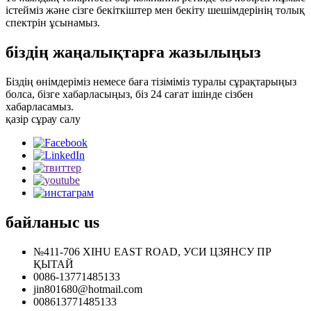
істейміз және сізге бекіткіштер мен бекіту шешімдерінің толық
спектрін ұсынамыз.
біздің жаңалықтарға жазылыңыз
Біздің өнімдеріміз немесе баға тізіміміз туралы сұрақтарыңыз
болса, бізге хабарласыңыз, біз 24 сағат ішінде сізбен
хабарласамыз.
қазір сұрау салу
байланыс
us
№411-706 XIHU EAST ROAD, УСИ ЦЗЯНСУ ПР
ҚЫТАЙ
0086-13771485133
jin801680@hotmail.com
008613771485133