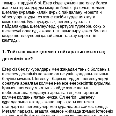
тақырыптардың бірі. Егер сізде қолмен шегелеу болса
және материалдарды мықтап бекіткіңіз келсе, қолмен
шегелеу құралын қалай дұрыс пайдалану керектігін
үйрену орнатуды тез және кәсіби түрде аяқтауға
көмектеседі. Бұл нұсқаулық шегелеу құралын
пайдалануды, шегелеулердің әртүрлі түрлерін, соқыр
шегелеуді орнатуды және тіпті ауыстыру қажет болған
кезде шегелеулерді қалай алып тастау керектігін
қамтиды.
1. Тойғыш және қолмен тойтаратын мылтық
дегеніміз не?
Егер сіз бекіту құралдарымен жаңадан таныс болсаңыз,
шегелеу дегеніміз не және ол не үшін қолданылатынын
білуіңіз мүмкін. Шегелеу - барлық түрдегі шегелеулерді
орнатуға арналған қолмен немесе өнеркәсіптік құрылғы.
Қолмен шегелеу мылтығы - үйде және шағын
шеберханада қолдануға арналған ең көп таралған
қолмен қолданылатын нұсқа. Ол негізгі шегелеу
құралдарына жатады және нарықтағы көптеген
стандартты шегелеулер мен құралдарға сәйкес келеді.
Металл парақта, ағашта немесе жиһазда жұмыс істесеңіз
де, сенімді бекіту үшін сапалы қолмен шегелеу мылтығы