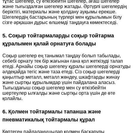
тұтас шегелер, су өткізбейтін шегелер, ағаш шегелер
және тығыздалған шегелер жатады. Әртүрлі шегелердің
беріктігі, материалы және қолдану ауқымы ерекше.
Шегелердің бастарының түрлері мен құрылымын білу
сізге әрқашан дұрыс өлшемді таңдауға көмектеседі.
5. Соқыр тойтармаларды соқыр тойтарма
құралымен қалай орнатуға болады
Соқыр шегелер ең танымал таңдау болып табылады,
себебі орнату тек бір жағынан ғана қол жеткізуді талап
етеді. Арнайы соқыр шегелеу құралы шегелерді орнатуды
әлдеқайда тегіс және таза етеді. Сіз соқыр шегелерді
қаңылтыр металл, металл жөндеу, шкафтарды жинау
және сыртқы құрылымдар үшін пайдалана аласыз.
Тығыздағыш соқыр шегелер мен су өткізбейтін
шертеулер ылғалды және сыртқы орта үшін де өте
қолайлы.
6. Қолмен тойтармалы тапанша және
пневматикалық тойтармалы құрал
Көптеген пайдаланушылар қолмен басқаруды