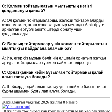
С: Қолмен тойтарылатын мылтықтың негізгі
қолданылуы қандай?
A: Ол қолмен тойтармаларды, жалюзи тойтармаларды
және металл, ағаш және қаңылтыр металды біріктіруге
арналған әртүрлі бекіткіштерді орнату үшін
қолданылады.
С: Барлық тойтармалар үшін қолмен тойтарылатын
мылтықты пайдалана аламын ба?
A: Иә, егер сіз мұрын бөлігінің өлшемін орнатып жатқан
әртүрлі тойтармалар түрімен сәйкестендірсеңіз.
С: Орнатқаннан кейін бұзылған тойтарманы қалай
алып тастауға болады?
A: Шейкерді оңай алып тастау үшін шейкер басын тиісті
бұрғы ұшымен бұрғылап алуға болады.
Жарияланған уақыты: 2026 жылғы 8 мамыр
10 жылдық тәжірибесі бар компания ретінде біз көбірек жұмыс