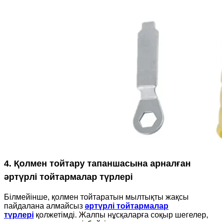
4. Қолмен тойтару тапаншасына арналған
әртүрлі тойтармалар түрлері
Білмейінше, қолмен тойтаратын мылтықты жақсы
пайдалана алмайсыз
әртүрлі тойтармалар
түрлері
қолжетімді. Жалпы нұсқаларға соқыр шегелер,