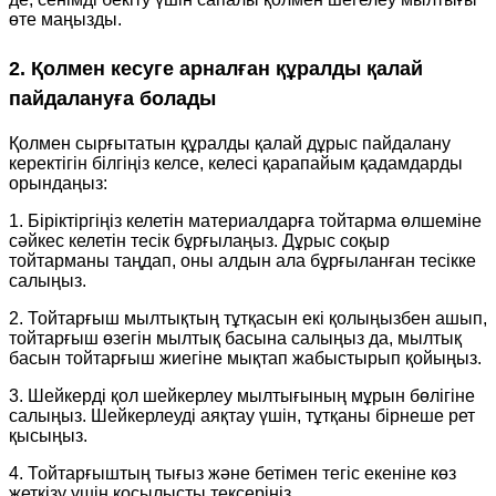
өте маңызды.
2. Қолмен кесуге арналған құралды қалай
пайдалануға болады
Қолмен сырғытатын құралды қалай дұрыс пайдалану
керектігін білгіңіз келсе, келесі қарапайым қадамдарды
орындаңыз:
1. Біріктіргіңіз келетін материалдарға тойтарма өлшеміне
сәйкес келетін тесік бұрғылаңыз. Дұрыс соқыр
тойтарманы таңдап, оны алдын ала бұрғыланған тесікке
салыңыз.
2. Тойтарғыш мылтықтың тұтқасын екі қолыңызбен ашып,
тойтарғыш өзегін мылтық басына салыңыз да, мылтық
басын тойтарғыш жиегіне мықтап жабыстырып қойыңыз.
3. Шейкерді қол шейкерлеу мылтығының мұрын бөлігіне
салыңыз. Шейкерлеуді аяқтау үшін, тұтқаны бірнеше рет
қысыңыз.
4. Тойтарғыштың тығыз және бетімен тегіс екеніне көз
жеткізу үшін қосылысты тексеріңіз.