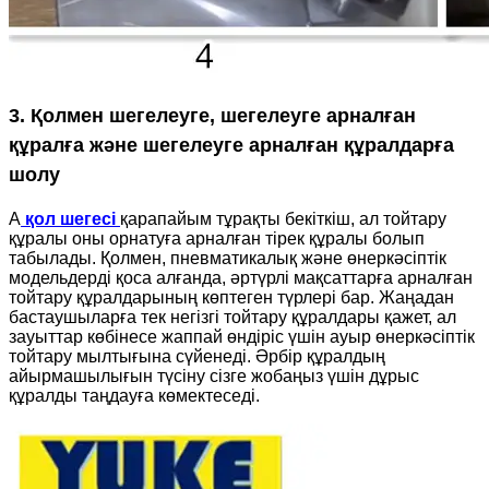
3. Қолмен шегелеуге, шегелеуге арналған
құралға және шегелеуге арналған құралдарға
шолу
A
қол шегесі
қарапайым тұрақты бекіткіш, ал тойтару
құралы оны орнатуға арналған тірек құралы болып
табылады. Қолмен, пневматикалық және өнеркәсіптік
модельдерді қоса алғанда, әртүрлі мақсаттарға арналған
тойтару құралдарының көптеген түрлері бар. Жаңадан
бастаушыларға тек негізгі тойтару құралдары қажет, ал
зауыттар көбінесе жаппай өндіріс үшін ауыр өнеркәсіптік
тойтару мылтығына сүйенеді. Әрбір құралдың
айырмашылығын түсіну сізге жобаңыз үшін дұрыс
құралды таңдауға көмектеседі.