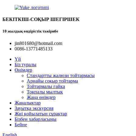
БЕКІТКІШ-СОҚЫР ШЕГІРШЕК
10 жылдық өндірістік тәжірибе
jin801680@hotmail.com
0086-13771485133
Үй
Біз туралы
Өнімдер
Стандартты жалюзи тойтармасы
Арнайы соқыр тойтарма
Тойтармалы гайка
Тоқпалы мылтық
Жаңа өнімдер
Жаңалықтар
Зауытқа экскурсия
Жиі қойылатын сұрақтар
Бізбен хабарласыңы
Бейне
English