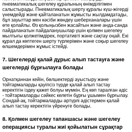
пневматикалық шегелеу құралының өнімділігімен
салыстырады. Пневматикалық шерту құралы күш-жігерді
үнемдейді және қайталанатын жұмысты жылдамдатады,
бұл зауыттар мен кәсіби жөндеу шеберханалары үшін
өте қолайлы. Өз қолыңызбен жасайтын және анда-санда
пайдаланатын пайдаланушылар үшін қолмен шегелеу
мылтығы қолжетімдірек, портативті және сақтау оңай. Екі
құрал да көптеген шерту түрлерімен және соқыр шегелеу
өлшемдерімен жұмыс істейді.
7. Шегелерді қалай дұрыс алып тастауға және
шегелерді бұрғылауға болады
Орнатқаннан кейін, бөлшектерді ауыстыру және
тойтармаларды қауіпсіз түрде қалай алып тастау
керектігін іздеу қажет болуы мүмкін. Ең көп таралған әдіс
- тойтармаларды сәйкес келетін бұрғы ұшымен бұрғылау.
Сондай-ақ, тойтармаларды әртүрлі әдістермен қалай
алып тастау керектігін үйренуге болады.
8. Қолмен шегелеу тапаншасы және шегелеу
операциясы туралы жиі қойылатын сұрақтар