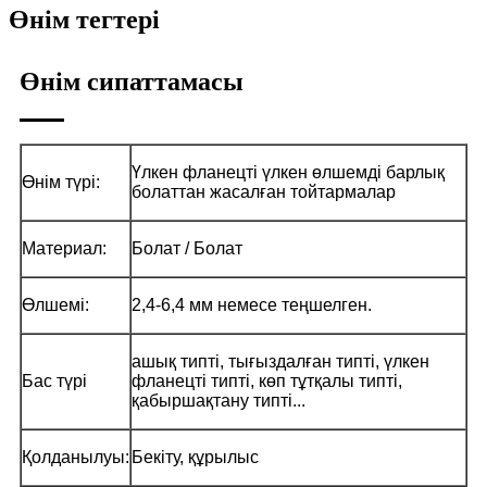
Өнім тегтері
Өнім сипаттамасы
Үлкен фланецті үлкен өлшемді барлық
Өнім түрі:
болаттан жасалған тойтармалар
Материал:
Болат / Болат
Өлшемі:
2,4-6,4 мм немесе теңшелген.
ашық типті, тығыздалған типті, үлкен
Бас түрі
фланецті типті, көп тұтқалы типті,
қабыршақтану типті...
Қолданылуы:
Бекіту, құрылыс