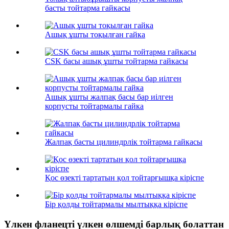
басты тойтарма гайкасы
Ашық ұшты тоқылған гайка
CSK басы ашық ұшты тойтарма гайкасы
Ашық ұшты жалпақ басы бар иілген
корпусты тойтармалы гайка
Жалпақ басты цилиндрлік тойтарма гайкасы
Қос өзекті тартатын қол тойтарғышқа кіріспе
Бір қолды тойтармалы мылтыққа кіріспе
Үлкен фланецті үлкен өлшемді барлық болаттан