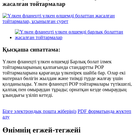
жасалған тойтармалар
Қысқаша сипаттама:
Үлкен фланецті үлкен өлшемді Барлық болат ілмек
тойтармаларының қалпағында стандартты POP
тойтармаларына қарағанда үлкенірек шайба бар. Олар екі
материал бөлігін жылдам және тиімді түрде жалғау үшін
қолданылады. Үлкен фланецті POP тойтармалары түтікшелі,
қалпақ пен омыраудан тұрады; орнатқан кезде омыраудың
ұзындығы үзіліп кетеді.
Бізге электрондық пошта жіберіңіз
PDF форматында жүктеп
алу
Өнімнің егжей-тегжейі