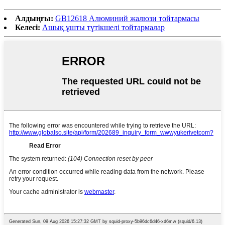
Алдыңғы:
GB12618 Алюминий жалюзи тойтармасы
Келесі:
Ашық ұшты түтікшелі тойтармалар