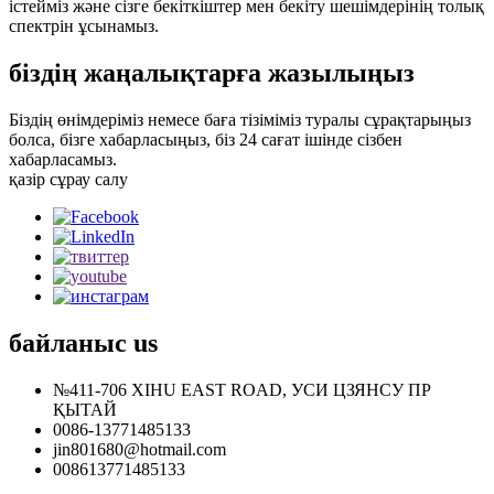
істейміз және сізге бекіткіштер мен бекіту шешімдерінің толық
спектрін ұсынамыз.
біздің жаңалықтарға жазылыңыз
Біздің өнімдеріміз немесе баға тізіміміз туралы сұрақтарыңыз
болса, бізге хабарласыңыз, біз 24 сағат ішінде сізбен
хабарласамыз.
қазір сұрау салу
байланыс
us
№411-706 XIHU EAST ROAD, УСИ ЦЗЯНСУ ПР
ҚЫТАЙ
0086-13771485133
jin801680@hotmail.com
008613771485133