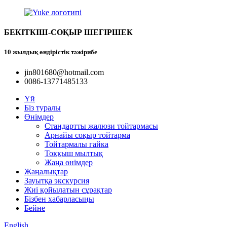
БЕКІТКІШ-СОҚЫР ШЕГІРШЕК
10 жылдық өндірістік тәжірибе
jin801680@hotmail.com
0086-13771485133
Үй
Біз туралы
Өнімдер
Стандартты жалюзи тойтармасы
Арнайы соқыр тойтарма
Тойтармалы гайка
Тоққыш мылтық
Жаңа өнімдер
Жаңалықтар
Зауытқа экскурсия
Жиі қойылатын сұрақтар
Бізбен хабарласыңы
Бейне
English