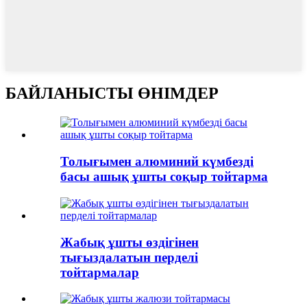
БАЙЛАНЫСТЫ ӨНІМДЕР
Толығымен алюминий күмбезді
басы ашық ұшты соқыр тойтарма
Жабық ұшты өздігінен
тығыздалатын перделі
тойтармалар