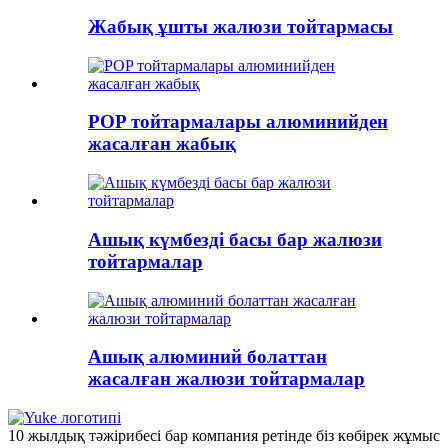
Жабық ұшты жалюзи тойтармасы
POP тойтармалары алюминийден
жасалған жабық
Ашық күмбезді басы бар жалюзи
тойтармалар
Ашық алюминий болаттан
жасалған жалюзи тойтармалар
10 жылдық тәжірибесі бар компания ретінде біз көбірек жұмыс