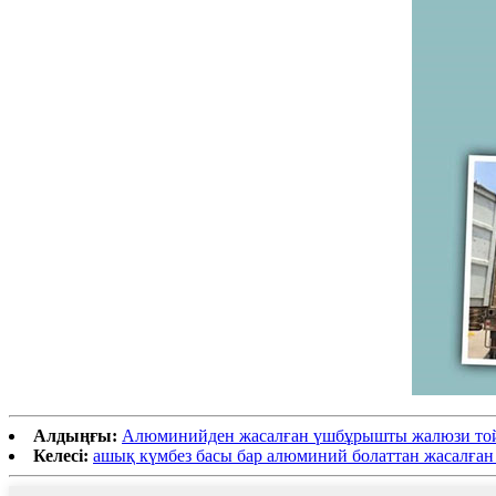
Алдыңғы:
Алюминийден жасалған үшбұрышты жалюзи то
Келесі:
ашық күмбез басы бар алюминий болаттан жасалған