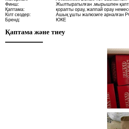
Финш:
Жылтыратылған .мырышпен қапт
Қаптама:
қорапты орау, жаппай орау немес
Кілт сөздер:
Ашық ұшты жалюзиге арналған P
Бренд:
ЮКЕ
Қаптама және тиеу