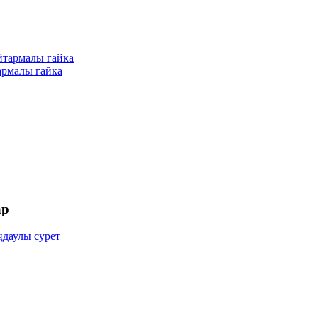
армалы гайка
ар