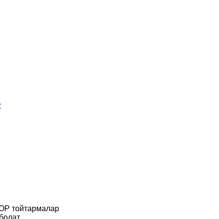
у
OP тойтармалар
 болат