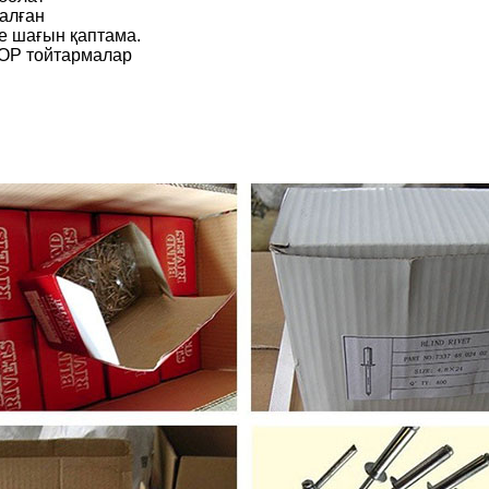
алған
е шағын қаптама.
OP тойтармалар