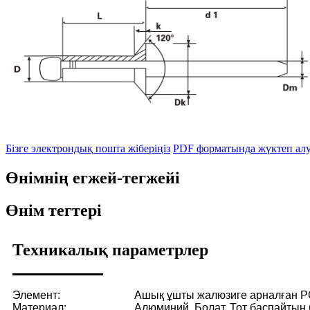
Бізге электрондық пошта жіберіңіз
PDF форматында жүктеп ал
Өнімнің егжей-тегжейі
Өнім тегтері
Техникалық параметрлер
Элемент:
Ашық ұшты жалюзиге арналған P
Материал:
Алюминий. Болат. Тот баспайтын