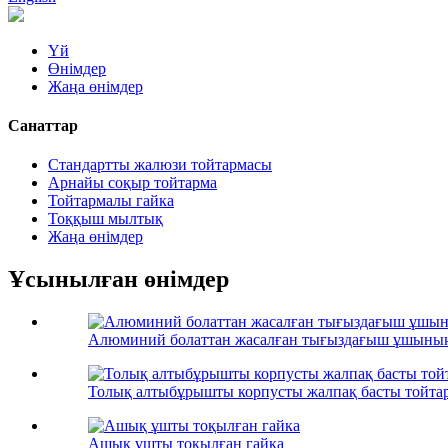
Үй
Өнімдер
Жаңа өнімдер
Санаттар
Стандартты жалюзи тойтармасы
Арнайы соқыр тойтарма
Тойтармалы гайка
Тоққыш мылтық
Жаңа өнімдер
Ұсынылған өнімдер
Алюминий болаттан жасалған тығыздағыш ұшының
Толық алтыбұрышты корпусты жалпақ басты тойта
Ашық ұшты тоқылған гайка