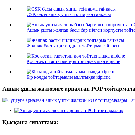
CSK басы ашық ұшты тойтарма гайкасы
Ашық ұшты жалпақ басы бар иілген корпусты тойт
Жалпақ басты цилиндрлік тойтарма гайкасы
Қос өзекті тартатын қол тойтарғышқа кіріспе
Бір қолды тойтармалы мылтыққа кіріспе
Ашық ұшты жалюзиге арналған POP тойтармал
Қысқаша сипаттама: