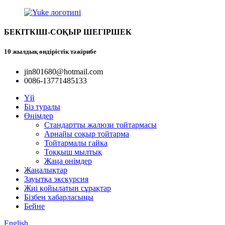
БЕКІТКІШ-СОҚЫР ШЕГІРШЕК
10 жылдық өндірістік тәжірибе
jin801680@hotmail.com
0086-13771485133
Үй
Біз туралы
Өнімдер
Стандартты жалюзи тойтармасы
Арнайы соқыр тойтарма
Тойтармалы гайка
Тоққыш мылтық
Жаңа өнімдер
Жаңалықтар
Зауытқа экскурсия
Жиі қойылатын сұрақтар
Бізбен хабарласыңы
Бейне
English