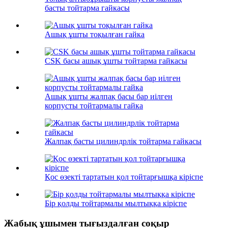
басты тойтарма гайкасы
Ашық ұшты тоқылған гайка
CSK басы ашық ұшты тойтарма гайкасы
Ашық ұшты жалпақ басы бар иілген
корпусты тойтармалы гайка
Жалпақ басты цилиндрлік тойтарма гайкасы
Қос өзекті тартатын қол тойтарғышқа кіріспе
Бір қолды тойтармалы мылтыққа кіріспе
Жабық ұшымен тығыздалған соқыр