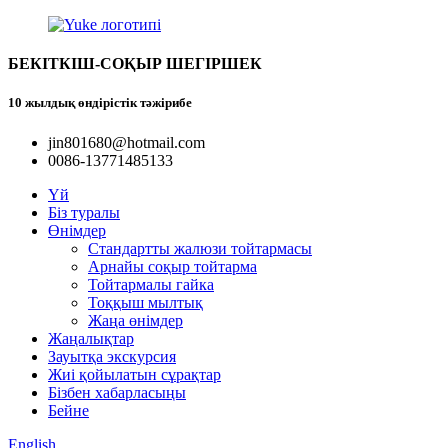
БЕКІТКІШ-СОҚЫР ШЕГІРШЕК
10 жылдық өндірістік тәжірибе
jin801680@hotmail.com
0086-13771485133
Үй
Біз туралы
Өнімдер
Стандартты жалюзи тойтармасы
Арнайы соқыр тойтарма
Тойтармалы гайка
Тоққыш мылтық
Жаңа өнімдер
Жаңалықтар
Зауытқа экскурсия
Жиі қойылатын сұрақтар
Бізбен хабарласыңы
Бейне
English