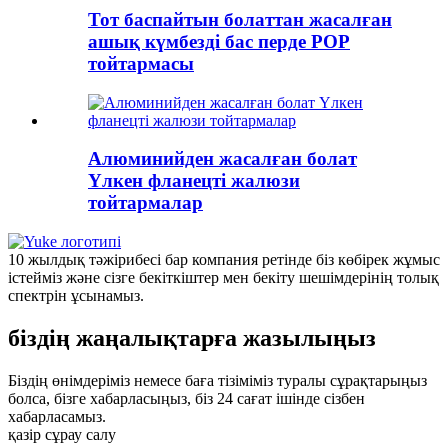
Тот баспайтын болаттан жасалған
ашық күмбезді бас перде POP
тойтармасы
Алюминийден жасалған болат
Үлкен фланецті жалюзи
тойтармалар
10 жылдық тәжірибесі бар компания ретінде біз көбірек жұмыс
істейміз және сізге бекіткіштер мен бекіту шешімдерінің толық
спектрін ұсынамыз.
біздің жаңалықтарға жазылыңыз
Біздің өнімдеріміз немесе баға тізіміміз туралы сұрақтарыңыз
болса, бізге хабарласыңыз, біз 24 сағат ішінде сізбен
хабарласамыз.
қазір сұрау салу