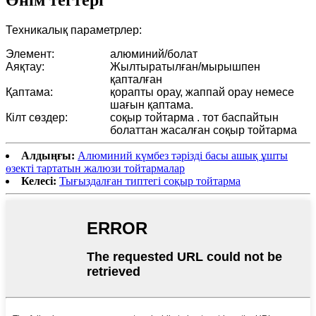
Техникалық параметрлер:
Элемент:
алюминий/болат
Аяқтау:
Жылтыратылған/мырышпен
қапталған
Қаптама:
қорапты орау, жаппай орау немесе
шағын қаптама.
Кілт сөздер:
соқыр тойтарма . тот баспайтын
болаттан жасалған соқыр тойтарма
Алдыңғы:
Алюминий күмбез тәрізді басы ашық ұшты
өзекті тартатын жалюзи тойтармалар
Келесі:
Тығыздалған типтегі соқыр тойтарма