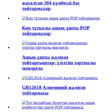
жасалған 304 күмбезді бас
тойтармалар
Көп тұтқалы ашық ұшты POP
тойтармалар
Ашық ұшты жалюзи
тойтарғыштар, үзілгіш тартпалы
мандрель
GB12618 Алюминий жалюзи
тойтармасы