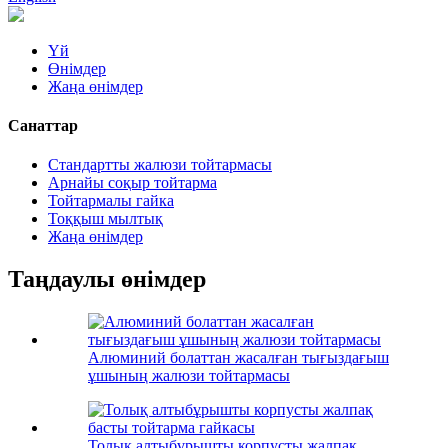
Үй
Өнімдер
Жаңа өнімдер
Санаттар
Стандартты жалюзи тойтармасы
Арнайы соқыр тойтарма
Тойтармалы гайка
Тоққыш мылтық
Жаңа өнімдер
Таңдаулы өнімдер
Алюминий болаттан жасалған тығыздағыш
ұшының жалюзи тойтармасы
Толық алтыбұрышты корпусты жалпақ