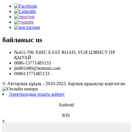
байланыс
us
№411-706 XIHU EAST ROAD, УСИ ЦЗЯНСУ ПР
ҚЫТАЙ
0086-13771485133
jin801680@hotmail.com
008613771485133
© Авторлық құқық - 2010-2022: Барлық құқықтар қорғалған.
Электрондық пошта жіберу
Android
IOS
x