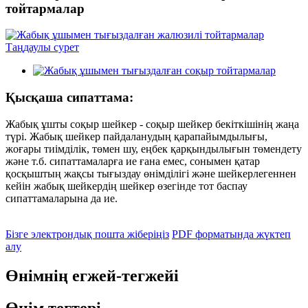
тойтармалар
Қысқаша сипаттама:
Жабық ұшты соқыр шейкер - соқыр шейкер бекіткішінің жаңа
түрі. Жабық шейкер пайдаланудың қарапайымдылығы,
жоғары тиімділік, төмен шу, еңбек қарқындылығын төмендету
және т.б. сипаттамаларға ие ғана емес, сонымен қатар
қосқыштың жақсы тығыздау өнімділігі және шейкерлегеннен
кейін жабық шейкердің шейкер өзегінде тот баспау
сипаттамаларына да ие.
Бізге электрондық пошта жіберіңіз
PDF форматында жүктеп
алу
Өнімнің егжей-тегжейі
Өнім тегтері